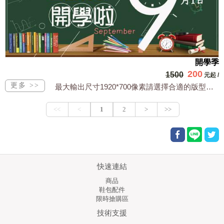
開學季
200
1500
元起
/
最大輸出尺寸1920*700像素請選擇合適的版型，文字或相關商品圖須由買方提供文...
快速連結
商品
鞋包配件
限時搶購區
技術支援