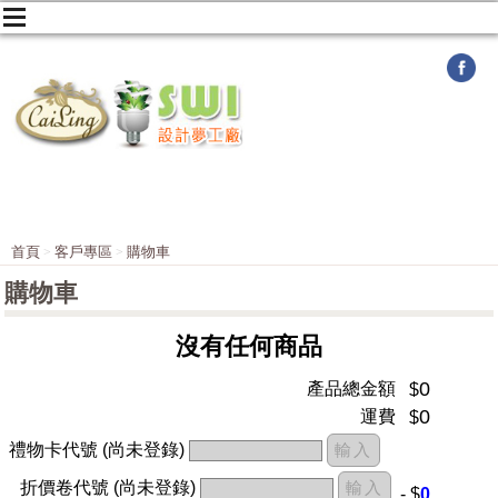
首頁
客戶專區
購物車
購物車
沒有任何商品
0
產品總金額
$
0
運費
$
禮物卡代號
(尚未登錄)
折價卷代號
(尚未登錄)
- $
0