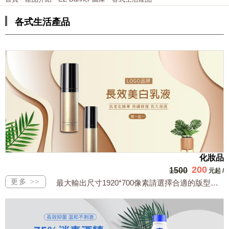
各式生活產品
化妝品
200
1500
元起
/
最大輸出尺寸1920*700像素請選擇合適的版型，文字或相關商品圖須由買方提供文...