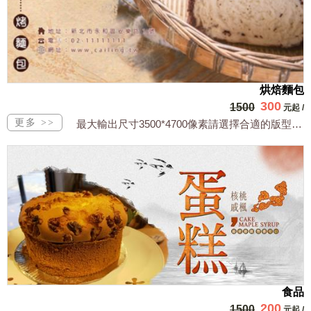
烘焙麵包
300
1500
元起
/
最大輸出尺寸3500*4700像素請選擇合適的版型，文字或相關商品圖須由買方提供...
食品
200
1500
元起
/