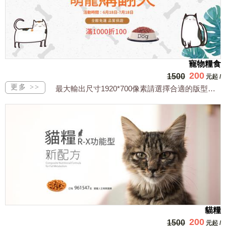
寵物糧食
200
1500
元起
/
最大輸出尺寸1920*700像素請選擇合適的版型，文字或相關商品圖須由買方提供文...
貓糧
200
1500
元起
/