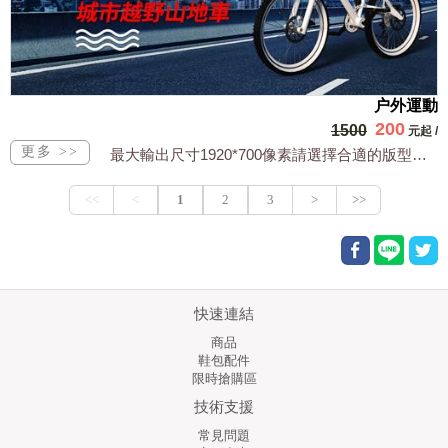
户外運動
200
1500
元起
/
最大輸出尺寸1920*700像素請選擇合適的版型，文字或相關商品圖須由買方提供文...
快速連結
商品
鞋包配件
限時搶購區
技術支援
常見問題