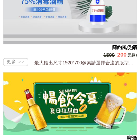
簡約風促銷
200
1500
元起
/
最大輸出尺寸1920*700像素請選擇合適的版型，文字或相關商品圖須由買方提供文...
啤酒