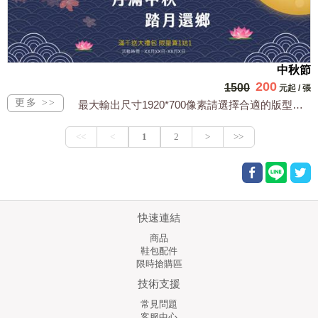
中秋節
200
1500
元起
/
張
最大輸出尺寸1920*700像素請選擇合適的版型，文字或相關商品圖須由買方提供文...
快速連結
商品
鞋包配件
限時搶購區
技術支援
常見問題
客服中心