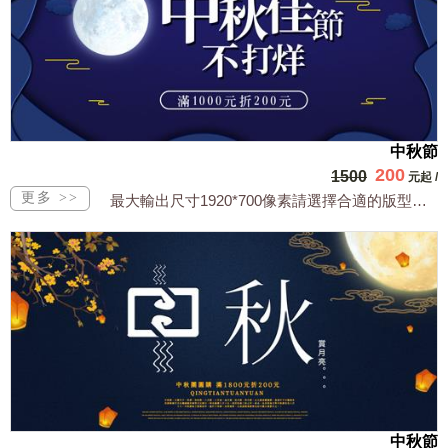
中秋節
200
1500
元起
/
最大輸出尺寸1920*700像素請選擇合適的版型，文字或相關商品圖須由買方提供文...
中秋節